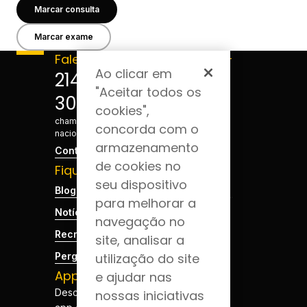
Marcar consulta
Marcar exame
Fale connosco
Acompanhe-
Ao clicar em
nos
214 124
"Aceitar todos os
300
*Custo de
cookies",
chamada para a rede fixa
concorda com o
nacional
armazenamento
Contactos
de cookies no
Fique por dentro
seu dispositivo
Blog da Saúde
para melhorar a
Notícias
navegação no
Recrutamento
site, analisar a
Perguntas Frequentes
utilização do site
App JCS
e ajudar nas
Descarregue a nossa
nossas iniciativas