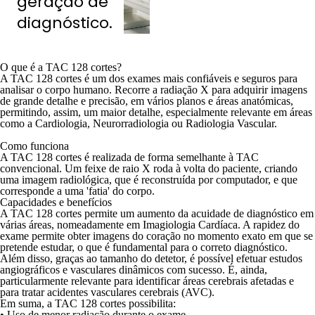
geração de
diagnóstico.
O que é a TAC 128 cortes?
A TAC 128 cortes é um dos exames mais confiáveis e seguros para
analisar o corpo humano. Recorre a radiação X para adquirir imagens
de grande detalhe e precisão, em vários planos e áreas anatómicas,
permitindo, assim, um maior detalhe, especialmente relevante em áreas
como a
Cardiologia
,
Neurorradiologia
ou Radiologia Vascular.
Como funciona
A TAC 128 cortes é realizada de forma semelhante à TAC
convencional. Um feixe de raio X roda à volta do paciente, criando
uma imagem radiológica, que é reconstruída por computador, e que
corresponde a uma 'fatia' do corpo.
Capacidades e benefícios
A TAC 128 cortes permite um aumento da acuidade de diagnóstico em
várias áreas, nomeadamente em Imagiologia Cardíaca. A rapidez do
exame permite obter imagens do coração no momento exato em que se
pretende estudar, o que é fundamental para o correto diagnóstico.
Além disso, graças ao tamanho do detetor, é possível efetuar estudos
angiográficos e vasculares dinâmicos com sucesso. É, ainda,
particularmente relevante para identificar áreas cerebrais afetadas e
para tratar acidentes vasculares cerebrais (AVC).
Em suma, a TAC 128 cortes possibilita:
• Uso de menor radiação durante o exame