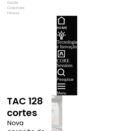
Saúde
PT
Corporate
Fitness
Tecnologia e
Inovação
HOME
CORE
Sessions
Tecnologia
Recrutamento
e Inovação
CORE
Sessions
Pesquisar
Menu
TAC 128
cortes
Nova