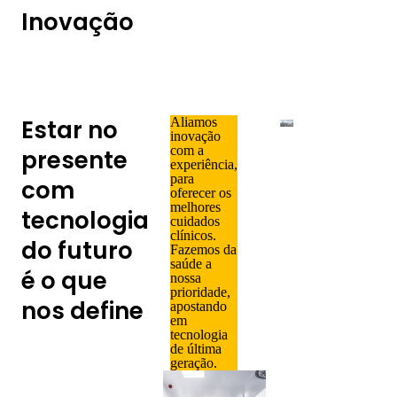
Inovação
Estar no
Aliamos
inovação
com a
presente
experiência,
para
com
oferecer os
melhores
tecnologia
cuidados
clínicos.
do futuro
Fazemos da
saúde a
é o que
nossa
prioridade,
nos define
apostando
em
tecnologia
de última
geração
.