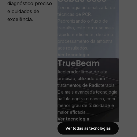
diagnóstico preciso
Tecnologia automatizada de
e cuidados de
técnicas de PCR.
excelência.
Padronizando o fluxo de
trabalho, este torna-se mais
rápido e eficiente, desde o
processamento da amostra
aos resultados.
Ver tecnologia
TrueBeam
Acelerador linear de alta
precisão, utilizado para
tratamentos de Radioterapia.
É a mais avançada tecnologia
na luta contra o cancro, com
menor grau de toxicidade e
maior eficácia.
Ver tecnologia
Ver todas as tecnologias