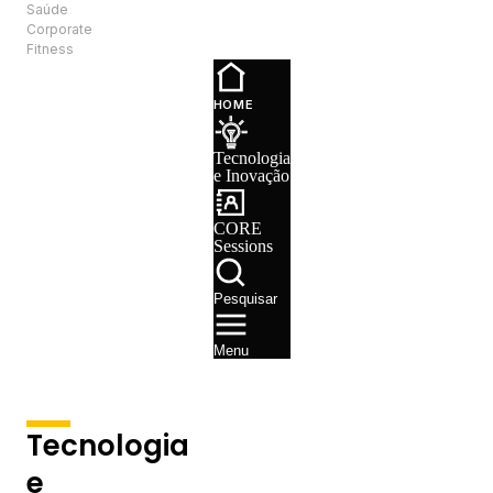
Saúde
PT
Corporate
Fitness
Tecnologia e
Inovação
HOME
CORE
Sessions
Tecnologia
Recrutamento
e Inovação
CORE
Sessions
Pesquisar
Menu
Tecnologia
e