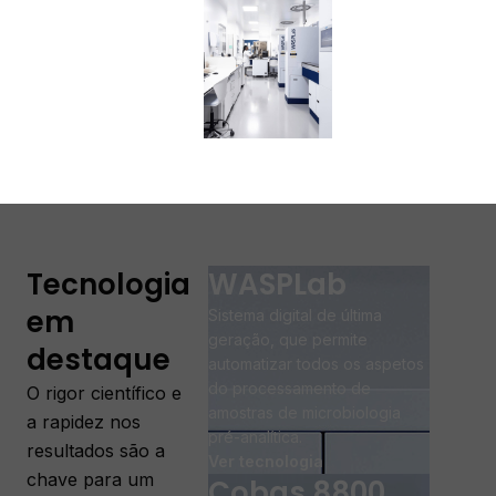
Tecnologia
WASPLab
em
Sistema digital de última
geração, que permite
destaque
automatizar todos os aspetos
do processamento de
O rigor científico e
amostras de microbiologia
a rapidez nos
pré-analítica.
resultados são a
Ver tecnologia
chave para um
Cobas 8800