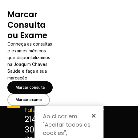
Marcar
Consulta
ou Exame
Conheça as consultas
e exames médicos
que disponibilizamos
na Joaquim Chaves
Saúde e faça a sua
marcação.
Marcar consulta
Marcar exame
Fale connosco
Acompanhe-
Ao clicar em
nos
214 124
"Aceitar todos os
300
*Custo de
cookies",
chamada para a rede fixa