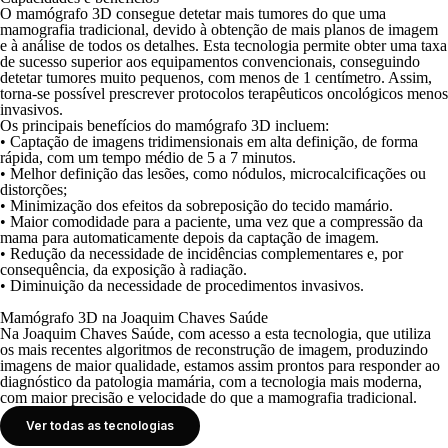
O mamógrafo 3D consegue detetar mais tumores do que uma
mamografia tradicional, devido à obtenção de mais planos de imagem
e à análise de todos os detalhes. Esta tecnologia permite obter uma taxa
de sucesso superior aos equipamentos convencionais, conseguindo
detetar tumores muito pequenos, com menos de 1 centímetro. Assim,
torna-se possível prescrever protocolos terapêuticos oncológicos menos
invasivos.
Os principais benefícios do mamógrafo 3D incluem:
• Captação de imagens tridimensionais em alta definição, de forma
rápida, com um tempo médio de 5 a 7 minutos.
• Melhor definição das lesões, como nódulos, microcalcificações ou
distorções;
• Minimização dos efeitos da sobreposição do tecido mamário.
• Maior comodidade para a paciente, uma vez que a compressão da
mama para automaticamente depois da captação de imagem.
• Redução da necessidade de incidências complementares e, por
consequência, da exposição à radiação.
• Diminuição da necessidade de procedimentos invasivos.
Mamógrafo 3D na Joaquim Chaves Saúde
Na Joaquim Chaves Saúde, com acesso a esta tecnologia, que utiliza
os mais recentes algoritmos de reconstrução de imagem, produzindo
imagens de maior qualidade, estamos assim prontos para responder ao
diagnóstico da
patologia mamária
, com a tecnologia mais moderna,
com maior precisão e velocidade do que a mamografia tradicional.
Ver todas as tecnologias