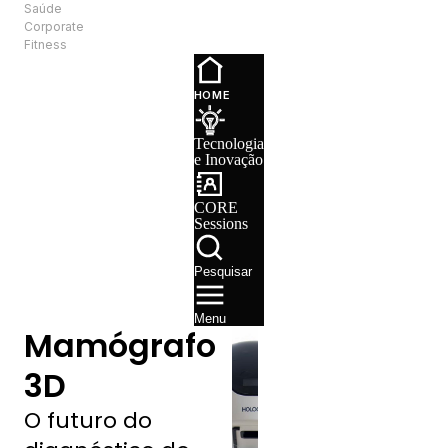
Saúde
PT
Corporate
Fitness
Tecnologia e
Inovação
HOME
CORE
Sessions
Tecnologia
Recrutamento
e Inovação
CORE
Sessions
Pesquisar
Menu
Mamógrafo
3D
O futuro do