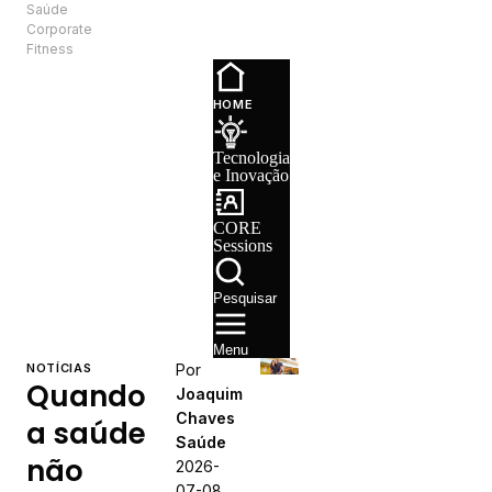
Saúde
PT
Corporate
Fitness
Tecnologia e
Inovação
HOME
CORE
Sessions
Tecnologia
Recrutamento
e Inovação
CORE
Sessions
Pesquisar
Menu
NOTÍCIAS
Por
Quando
Joaquim
Chaves
a saúde
Saúde
não
2026-
07-08