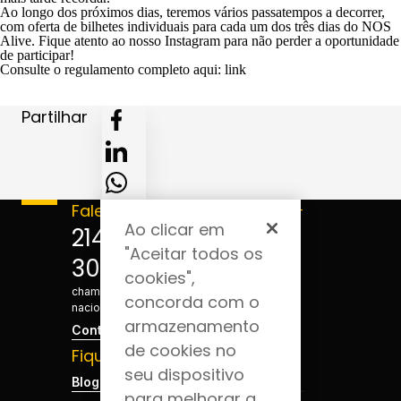
Ao longo dos próximos dias, teremos vários passatempos a decorrer,
com oferta de bilhetes individuais para cada um dos três dias do NOS
Alive. Fique atento ao nosso Instagram para não perder a oportunidade
de participar!
Consulte o regulamento completo aqui:
link
Partilhar
Fale connosco
Acompanhe-
Ao clicar em
nos
214 124
"Aceitar todos os
300
*Custo de
cookies",
chamada para a rede fixa
concorda com o
nacional
armazenamento
Contactos
de cookies no
Fique por dentro
seu dispositivo
Blog da Saúde
para melhorar a