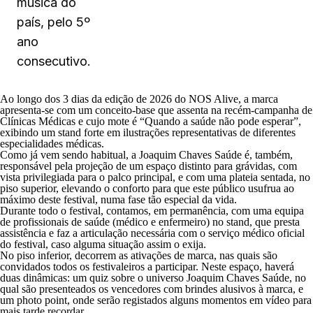
música do
país, pelo 5º
ano
consecutivo.
Ao longo dos 3 dias da edição de 2026 do NOS Alive, a marca
apresenta-se com um conceito-base que assenta na recém-campanha de
Clínicas Médicas e cujo mote é “Quando a saúde não pode esperar”,
exibindo um stand forte em ilustrações representativas de diferentes
especialidades médicas.
Como já vem sendo habitual, a Joaquim Chaves Saúde é, também,
responsável pela projeção de um espaço distinto para grávidas, com
vista privilegiada para o palco principal, e com uma plateia sentada, no
piso superior, elevando o conforto para que este público usufrua ao
máximo deste festival, numa fase tão especial da vida.
Durante todo o festival, contamos, em permanência, com uma equipa
de profissionais de saúde (médico e enfermeiro) no stand, que presta
assistência e faz a articulação necessária com o serviço médico oficial
do festival, caso alguma situação assim o exija.
No piso inferior, decorrem as ativações de marca, nas quais são
convidados todos os festivaleiros a participar. Neste espaço, haverá
duas dinâmicas: um quiz sobre o universo Joaquim Chaves Saúde, no
qual são presenteados os vencedores com brindes alusivos à marca, e
um photo point, onde serão registados alguns momentos em vídeo para
mais tarde recordar.