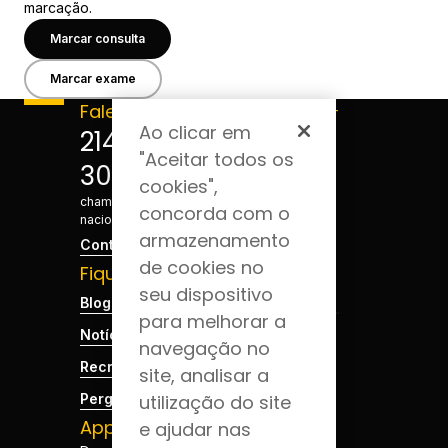
marcação.
Marcar consulta
Marcar exame
Fale connosco
Acompanhe-
Ao clicar em
nos
214 124
"Aceitar todos os
300
*Custo de
cookies",
chamada para a rede fixa
concorda com o
nacional
armazenamento
Contactos
de cookies no
Fique por dentro
seu dispositivo
Blog da Saúde
para melhorar a
Notícias
navegação no
Recrutamento
site, analisar a
Perguntas Frequentes
utilização do site
App JCS
e ajudar nas