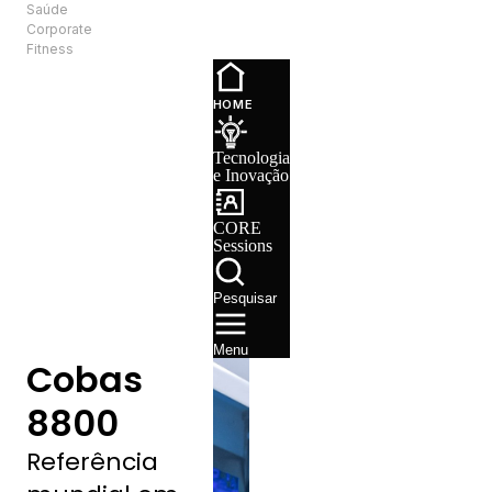
Saúde
PT
Corporate
Fitness
Tecnologia e
Inovação
HOME
CORE
Sessions
Tecnologia
Recrutamento
e Inovação
CORE
Sessions
Pesquisar
Menu
Cobas
8800
Referência