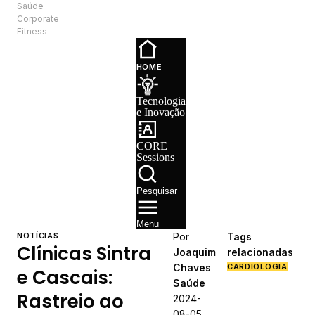
Saúde
PT
Corporate
Fitness
Tecnologia e
Inovação
HOME
CORE
Sessions
Tecnologia
Recrutamento
e Inovação
CORE
Sessions
Pesquisar
Menu
NOTÍCIAS
Por
Tags
Clínicas Sintra
Joaquim
relacionadas
Chaves
CARDIOLOGIA
e Cascais:
Saúde
Rastreio ao
2024-
08-05