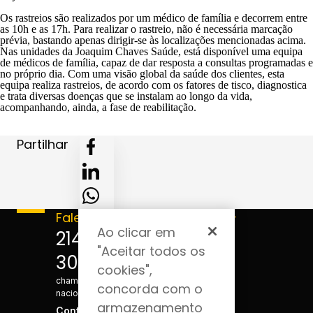
Os rastreios são realizados por um médico de família e decorrem entre
as 10h e as 17h. Para realizar o rastreio, não é necessária marcação
prévia, bastando apenas dirigir-se às localizações mencionadas acima.
Nas unidades da Joaquim Chaves Saúde, está disponível uma equipa
de médicos de família, capaz de dar resposta a consultas programadas e
no próprio dia. Com uma visão global da saúde dos clientes, esta
equipa realiza rastreios, de acordo com os fatores de tisco, diagnostica
e trata diversas doenças que se instalam ao longo da vida,
acompanhando, ainda, a fase de reabilitação.
Partilhar
Fale connosco
Acompanhe-
Ao clicar em
nos
214 124
"Aceitar todos os
300
*Custo de
cookies",
chamada para a rede fixa
concorda com o
nacional
armazenamento
Contactos