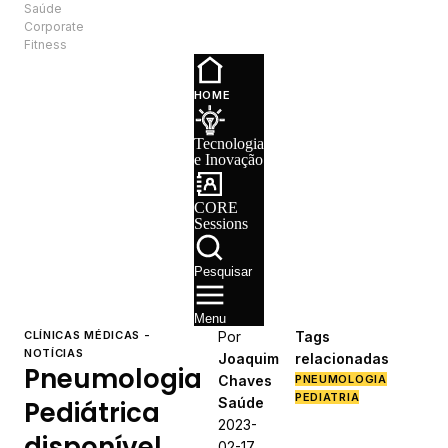
Saúde
PT
Corporate
Fitness
Tecnologia e
Inovação
HOME
CORE
Sessions
Tecnologia
Recrutamento
e Inovação
CORE
Sessions
Pesquisar
Menu
CLÍNICAS MÉDICAS -
Por
Tags
NOTÍCIAS
Joaquim
relacionadas
Pneumologia
Chaves
PNEUMOLOGIA
PEDIATRIA
Saúde
Pediátrica
2023-
disponível
02-17