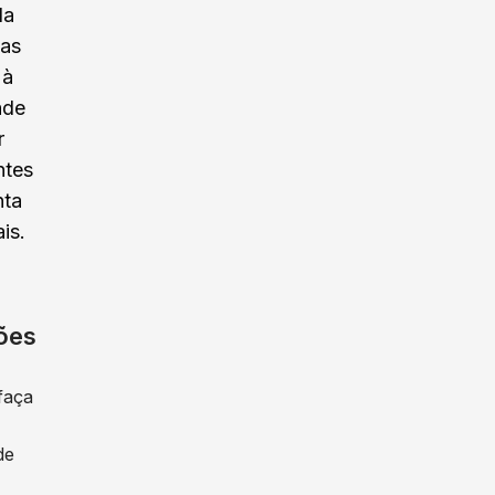
da
tas
 à
ade
r
ntes
nta
is.
ões
faça
de