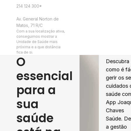
214 124 300*
Morada
Av. General Norton de
Matos, 71 R/C
Com a sua localização ativa,
conseguimos mostrar a
Unidade de Saúde mais
próxima e a que distância
fica de si.
O
Descubra
como é fác
essencial
gerir os s
para a
cuidados 
saúde co
sua
App Joaq
Chaves
saúde
Saúde. D
a gestão