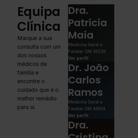
Equipa
Dra.
Patrícia
Clínica
Maia
Marque a sua
Medicina Geral e
consulta com um
Familiar OM 38239
dos nossos
Ver perfil
médicos de
Dr. João
família e
Carlos
encontre o
Ramos
cuidado que é o
melhor remédio
Medicina Geral e
para si.
Familiar OM 46914
Ver perfil
Dra.
Cristina