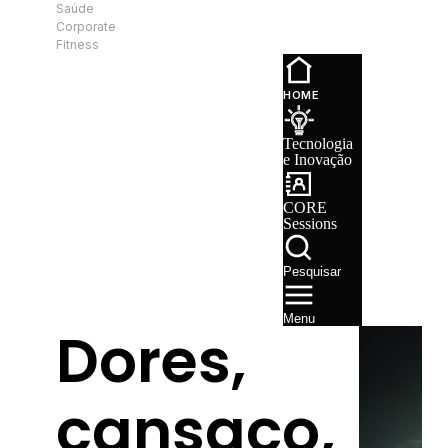
Saúde
PT
Corporate
Fitness
Tecnologia e
Inovação
HOME
CORE
Sessions
Tecnologia
Recrutamento
e Inovação
CORE
Sessions
Pesquisar
Menu
Dores,
cansaço,