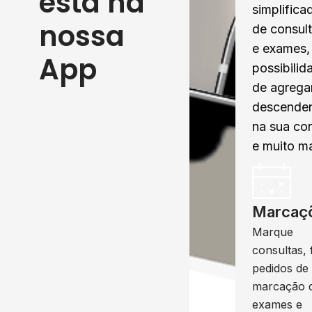
está na
simplifica
nossa
de consul
e exames,
App
possibilid
de agrega
descende
na sua co
e muito ma
Marcaç
Marque
consultas, 
pedidos de
marcação 
exames e