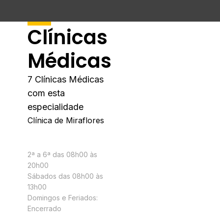
Clínicas
Médicas
7
Clínicas Médicas
com esta
especialidade
Clínica de Miraflores
Horário
2ª a 6ª das 08h00 às
20h00
Sábados das 08h00 às
13h00
Domingos e Feriados:
Encerrado
Contactos