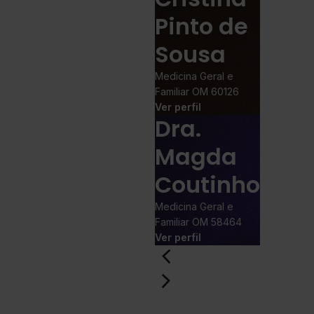
Pinto de
Sousa
Medicina Geral e
Familiar OM 60126
Ver perfil
Dra.
Magda
Coutinho
Medicina Geral e
Familiar OM 58464
Ver perfil