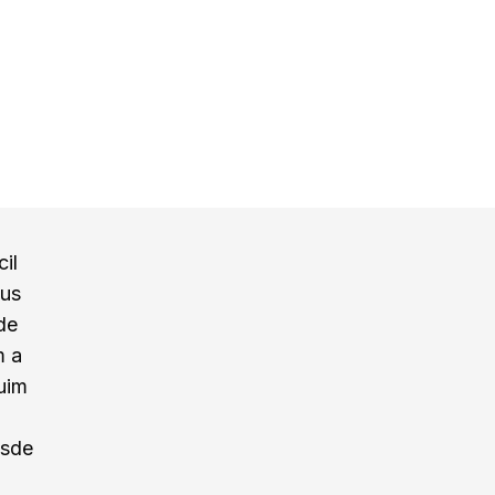
il
eus
de
m a
uim
esde